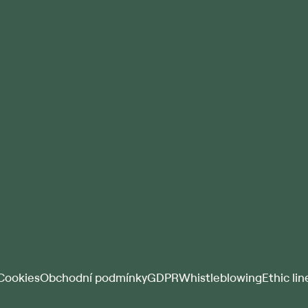
Cookies
Obchodní podmínky
GDPR
Whistleblowing
Ethic lin