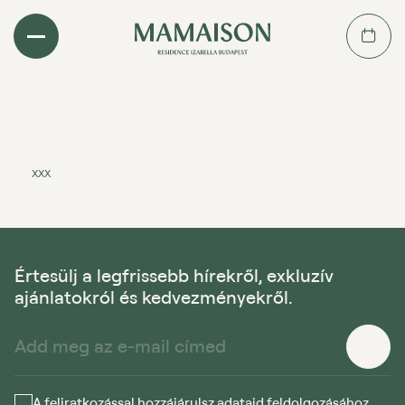
xxx
Értesülj a legfrissebb hírekről, exkluzív
ajánlatokról és kedvezményekről.
A feliratkozással hozzájárulsz adataid feldolgozásához.