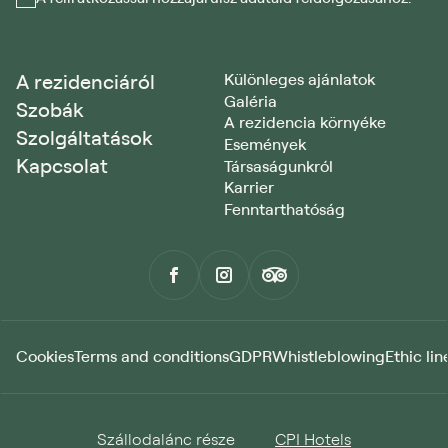
A rezidenciáról
Különleges ajánlatok
Galéria
Szobák
A rezidencia környéke
Szolgáltatások
Események
Kapcsolat
Társaságunkról
Karrier
Fenntarthatóság
Cookies
Terms and conditions
GDPR
Whistleblowing
Ethic lin
Szállodalánc része
CPI Hotels