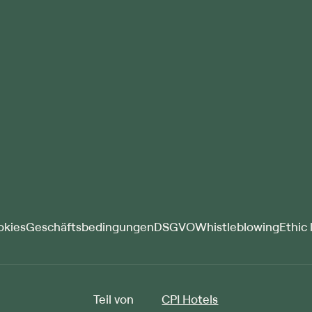
okies
Geschäftsbedingungen
DSGVO
Whistleblowing
Ethic 
Teil von
CPI Hotels