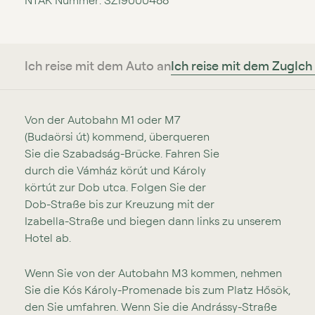
NTAK Nummer: SZ19000488
Ich reise mit dem Auto an
Ich reise mit dem Zug
Ich
Von der Autobahn M1 oder M7
(Budaörsi út) kommend, überqueren
Sie die Szabadság⁠⁠⁠-⁠⁠⁠Brücke. Fahren Sie
durch die Vámház körút und Károly
körtút zur Dob utca. Folgen Sie der
Dob⁠⁠⁠-⁠⁠⁠Straße bis zur Kreuzung mit der
Izabella⁠⁠⁠-⁠⁠⁠Straße und biegen dann links zu unserem
Hotel ab.
Wenn Sie von der Autobahn M3 kommen, nehmen
Sie die Kós Károly⁠⁠⁠-⁠⁠⁠Promenade bis zum Platz Hősök,
den Sie umfahren. Wenn Sie die Andrássy⁠⁠⁠-⁠⁠⁠Straße