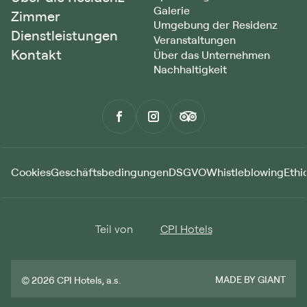
Galerie
Zimmer
Umgebung der Residenz
Dienstleistungen
Veranstaltungen
Kontakt
Über das Unternehmen
Nachhaltigkeit
Cookies
Geschäftsbedingungen
DSGVO
Whistleblowing
Ethic
Teil von
CPI Hotels
MADE BY GIANT
© 2026 CPI Hotels, a.s.