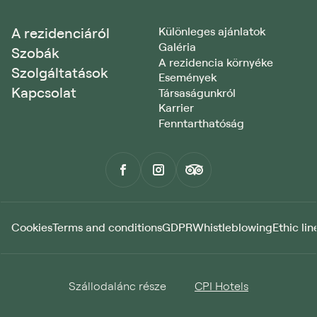
A rezidenciáról
Különleges ajánlatok
Galéria
Szobák
A rezidencia környéke
Szolgáltatások
Események
Kapcsolat
Társaságunkról
Karrier
Fenntarthatóság
Cookies
Terms and conditions
GDPR
Whistleblowing
Ethic lin
Szállodalánc része
CPI Hotels