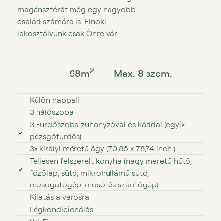
magánszférát még egy nagyobb
család számára is. Elnöki
lakosztályunk csak Önre vár.
2
98
m
Max. 8 szem.
Külön nappali
3 hálószoba
3 Fürdőszoba zuhanyzóval és káddal (egyik
pezsgőfürdős)
3x királyi méretű ágy (70,86 x 78,74 inch.)
Teljesen felszerelt konyha (nagy méretű hűtő,
főzőlap, sütő, mikrohullámű sütő,
mosogatógép, mosó⁠⁠-⁠⁠és szárítógép)
Kilátás a városra
Légkondicionálás