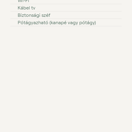
Wi⁠⁠⁠⁠⁠⁠⁠-⁠⁠⁠⁠⁠⁠⁠Fi
Kábel tv
Biztonsági széf
Pótágyazható (kanapé vagy pótágy)